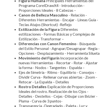
Figura Humana
Principales Herramientas del
Programa CorelDrawX4 - Introducción -
Proporciones Ideales - 8 Cabezas –
Canon de Belleza Masculin
o
- Relación -
Diferentes Herramientas - Encajar - Líneas Guía -
Teclas Atajos (Shortcut) -Reflejo
Estilización de la Figura
Diferentes
estilizaciones - Formas Básicas y Complejas de
Estilización - Transformar –
Diferencias con Canon Femenino
- Búsqueda
del Estilo Personal - Agrupar/Desagrupar -Regla -
Opciones - Desplazamiento - Herramienta Silueta
Movimiento del Figurín
Incorporación de
nuevas Herramientas - Recortar - Rotar - Ajustar
la forma - Nodos - Tangentes - Espalda –
Ejes de Simetría - Ritmo - Equilibrio - Consejos -
Dividir Curva - Rellenar curvas abiertas - Zoom -
Retocar - La Espalda – Detalles
Rostro Detalles
Explicación de Proporciones
Ideales del rostro. Realización de los Ojos -
Detalles - Destellos - Cejas -Dibujar con Bézier -
Pluma - Curva de 3 puntos-
Transparencia -Degradado - Paleta - Luz y