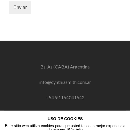
Enviar
Bs. As (CABA) Argentina
info@cynthiasmith.com.ar
+54 9 1154041542
USO DE COOKIES
Enlace
Enlace
Enlace
Este sitio web utiliza cookies para que usted tenga la mejor experiencia
de
de
de
de usuario.
Más info